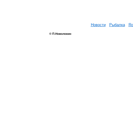
Новости
Рыбалка
Ro
© П.Новолокин