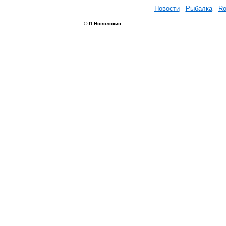
Новости
Рыбалка
Ro
© П.Новолокин